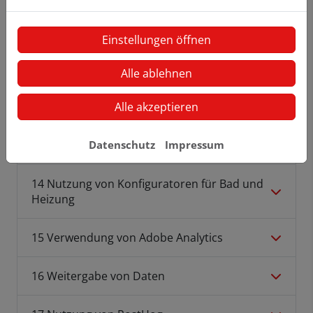
11 Rechte der betroffenen Personen
Einstellungen öffnen
Alle ablehnen
12 Berechtigte Interessen an der
Verarbeitung, die von dem Verantwortlichen
oder einem Dritten verfolgt werden
Alle akzeptieren
13 Umgang mit Bewerberdaten
Datenschutz
Impressum
14 Nutzung von Konfiguratoren für Bad und
Heizung
15 Verwendung von Adobe Analytics
16 Weitergabe von Daten