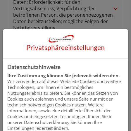
Daten; Erforderlichkeit für den
Vertragsabschluss; Verpflichtung der
betroffenen Person, die personenbezogenen
Daten bereitzustellen; mögliche Folgen der
Nichtbereitstellung
5 Kontaktmöglichkeit über die Internetseite
Privatsphäre­einstellungen
6 Verwendung von Cookies
Datenschutzhinweise
Ihre Zustimmung können Sie jederzeit widerrufen.
7 Verwendung von Google Maps
Wir verwenden auf dieser Webseite Cookies und weitere
Technologien, um Ihnen ein bestmögliches
8 Verwendung von Google Fonts
Nutzungserlebnis zu bieten. Sie können das Setzen von
Cookies auch ablehnen und unsere Seite nur mit den
technisch notwendigen Cookies nutzen. Weitere
9 Eingebettete Videos, Bilder und Links zu
Informationen, sowie eine detaillierte Übersicht der
externen Internetseiten
Cookies und eingesetzten Technologien finden Sie in
unserer Datenschutzerklärung. Sie können Ihre
Einstellungen jederzeit ändern.
10 Bekanntmachung von Veränderungen